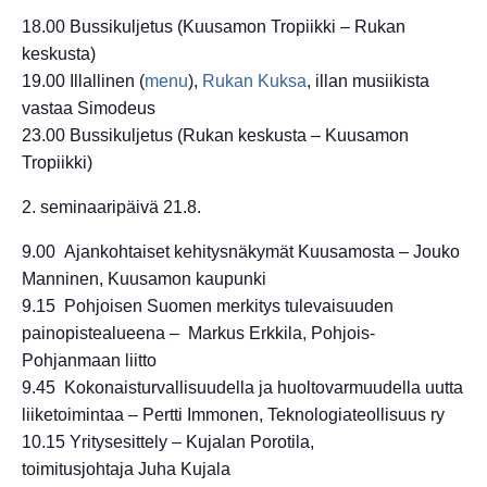
18.00 Bussikuljetus (Kuusamon Tropiikki – Rukan
keskusta)
19.00 Illallinen (
menu
),
Rukan Kuksa
, illan musiikista
vastaa Simodeus
23.00 Bussikuljetus (Rukan keskusta – Kuusamon
Tropiikki)
2. seminaaripäivä 21.8.
9.00 Ajankohtaiset kehitysnäkymät Kuusamosta –
Jouko
Manninen, Kuusamon kaupunki
9.15 Pohjoisen Suomen merkitys tulevaisuuden
painopistealueena – Markus Erkkila
, Pohjois-
Pohjanmaan liitto
9.45 Kokonaisturvallisuudella ja huoltovarmuudella uutta
liiketoimintaa –
Pertti Immonen, Teknologiateollisuus ry
10.15 Yritysesittely – Kujalan Porotila,
toimitusjohtaja Juha Kujala