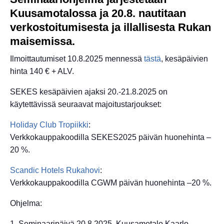
Kuusamotalossa ja 20.8. nautitaan
verkostoitumisesta ja illallisesta Rukan
maisemissa.
Ilmoittautumiset 10.8.2025 mennessä
tästä
, kesäpäivien
hinta 140 € + ALV.
SEKES kesäpäivien ajaksi 20.-21.8.2025 on
käytettävissä seuraavat majoitustarjoukset:
Holiday Club Tropiikki
:
Verkkokauppakoodilla SEKES2025 päivän huonehinta –
20 %.
Scandic Hotels Rukahovi
:
Verkkokauppakoodilla CGWM päivän huonehinta –20 %.
Ohjelma:
1. Seminaaripäivä 20.8.2025, Kuusamotalo Kaarlo