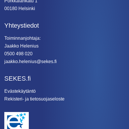
Porkkalankatu 1
00180 Helsinki
Yhteystiedot
Toiminnanjohtaja:
Jaakko Helenius
0500 498 020
jaakko.helenius@sekes.fi
SEKES.fi
Evästekäytäntö
Rekisteri- ja tietosuojaseloste