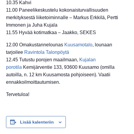
10.35 Kahvi
11.00 Paneelikeskustelu kokonaisturvallisuuden
merkityksestä liiketoiminnalle – Markus Erkkilä
, Pertti
Immonen ja Juha Kujala
11.55 Hyvää kotimatkaa –
Jaakko, SEKES
12.00 Omakustannelounas
Kuusamotalo
, lounaan
tarjoilee
Ravintola Talonpöytä
12.45 Tutustu porojen maailmaan,
Kujalan
porotila
Kemijärventie 133, 93600 Kuusamo (omilla
autoilla, n. 12 km Kuusamosta pohjoiseen). Vaatii
ennakkoilmoittautumisen.
Tervetuloa!
Lisää kalenteriin