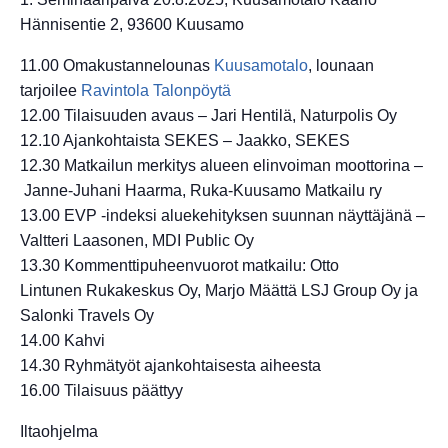
Hännisentie 2, 93600 Kuusamo
11.00 Omakustannelounas
Kuusamotalo
, lounaan
tarjoilee
Ravintola Talonpöytä
12.00 Tilaisuuden avaus –
Jari Hentilä, Naturpolis Oy
12.10 Ajankohtaista SEKES –
Jaakko, SEKES
12.30 Matkailun merkitys alueen elinvoiman moottorina –
Janne-Juhani Haarma, Ruka-Kuusamo Matkailu ry
13.00 EVP -indeksi aluekehityksen suunnan näyttäjänä –
Valtteri Laasonen
, MDI Public Oy
13.30 Kommenttipuheenvuorot matkailu: Otto
Lintunen
Rukakeskus Oy,
Marjo Määttä LSJ Group Oy ja
Salonki Travels Oy
14.00 Kahvi
14.30 Ryhmätyöt ajankohtaisesta aiheesta
16.00 Tilaisuus päättyy
Iltaohjelma