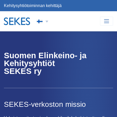
Kehitysyhtiötoiminnan kehittäjä
Siirry sisältöön
PÄÄVALIKKO
Suomen Elinkeino- ja
Kehitysyhtiöt
SEKES ry
SEKES-verkoston missio