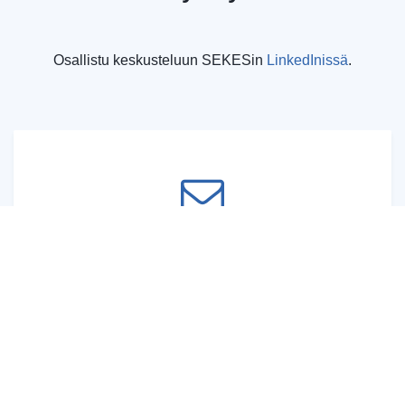
Osallistu keskusteluun SEKESin
LinkedInissä
.
jaakko.helenius@sekes.fi