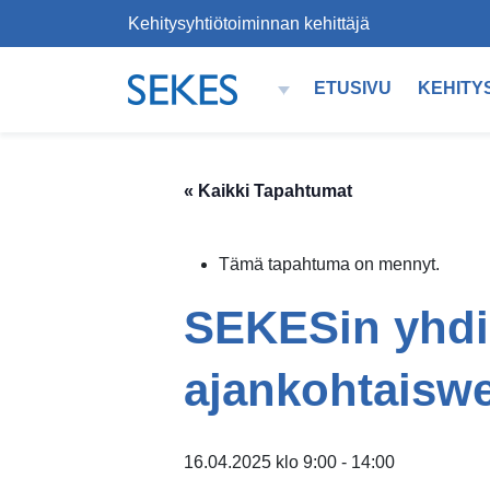
Kehitysyhtiötoiminnan kehittäjä
Siirry sisältöön
ETUSIVU
KEHITY
PÄÄVALIKKO
« Kaikki Tapahtumat
Tämä tapahtuma on mennyt.
SEKESin yhdis
ajankohtaiswe
16.04.2025 klo 9:00
-
14:00