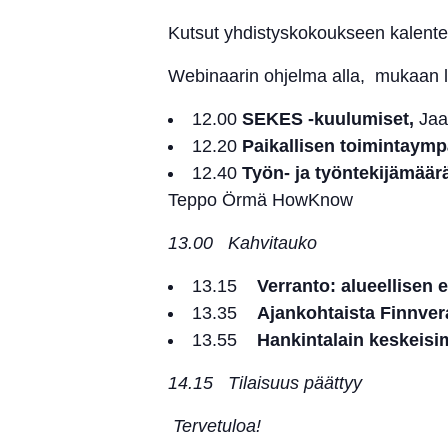
Kutsut yhdistyskokoukseen kalenter
Webinaarin ohjelma alla, mukaan l
12.00
SEKES -kuulumiset,
Jaa
12.20
Paikallisen toimintaymp
12.40
Työn- ja työntekijämää
Teppo Örmä HowKnow
13.00 Kahvitauko
13.15
Verranto: alueellisen 
13.35
Ajankohtaista Finnvera
13.55
Hankintalain keskeis
14.15 Tilaisuus päättyy
Tervetuloa!