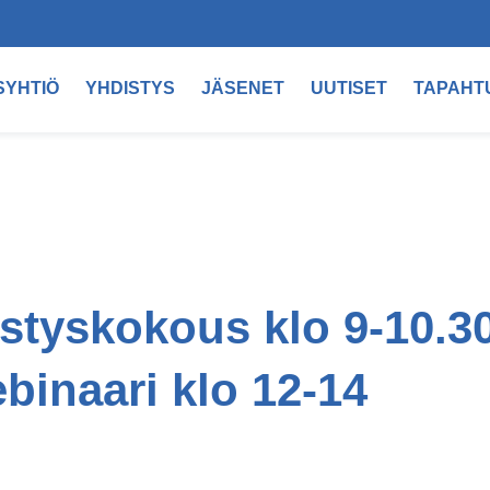
SYHTIÖ
YHDISTYS
JÄSENET
UUTISET
TAPAHT
tyskokous klo 9-10.30
binaari klo 12-14