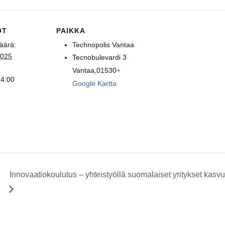
OT
PAIKKA
äärä:
Technopolis Vantaa
2025
Tecnobulevardi 3
Vantaa
,
01530
+
14:00
Google Kartta
Innovaatiokoulutus – yhteistyöllä suomalaiset yritykset ka