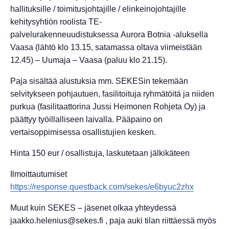
hallituksille / toimitusjohtajille / elinkeinojohtajille
kehitysyhtiön roolista TE-
palvelurakenneuudistuksessa Aurora Botnia -aluksella
Vaasa (lähtö klo 13.15, satamassa oltava viimeistään
12.45) – Uumaja – Vaasa (paluu klo 21.15).
Paja sisältää alustuksia mm. SEKESin tekemään
selvitykseen pohjautuen, fasilitoituja ryhmätöitä ja niiden
purkua (fasilitaattorina Jussi Heimonen Rohjeta Oy) ja
päättyy työillalliseen laivalla. Pääpaino on
vertaisoppimisessa osallistujien kesken.
Hinta 150 eur / osallistuja, laskutetaan jälkikäteen
Ilmoittautumiset
https://response.questback.com/sekes/e6byuc2zhx
Muut kuin SEKES – jäsenet olkaa yhteydessä
jaakko.helenius@sekes.fi
, paja auki tilan riittäessä myös