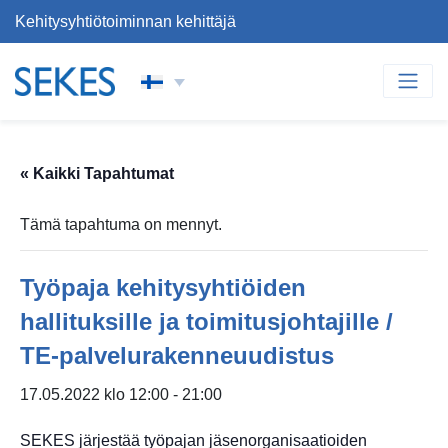
Kehitysyhtiötoiminnan kehittäjä
Siirry sisältöön
PÄÄVALIKKO
« Kaikki Tapahtumat
Tämä tapahtuma on mennyt.
Työpaja kehitysyhtiöiden
hallituksille ja toimitusjohtajille /
TE-palvelurakenneuudistus
17.05.2022 klo 12:00
-
21:00
SEKES järjestää työpajan jäsenorganisaatioiden