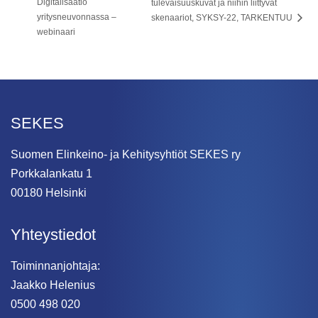
Digitalisaatio
tulevaisuuskuvat ja niihin liittyvät
yritysneuvonnassa –
skenaariot, SYKSY-22, TARKENTUU
webinaari
SEKES
Suomen Elinkeino- ja Kehitysyhtiöt SEKES ry
Porkkalankatu 1
00180 Helsinki
Yhteystiedot
Toiminnanjohtaja:
Jaakko Helenius
0500 498 020