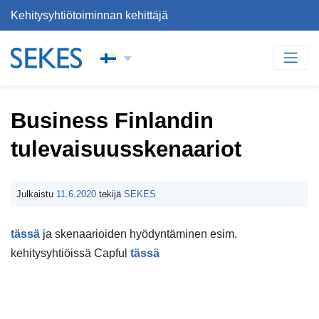
Kehitysyhtiötoiminnan kehittäjä
Siirry sisältöön
PÄÄVALIKKO
Business Finlandin
tulevaisuusskenaariot
Julkaistu
11.6.2020
tekijä
SEKES
tässä
ja skenaarioiden hyödyntäminen esim.
kehitysyhtiöissä Capful
tässä