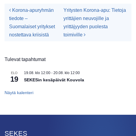
Artikkelien navigointi
Korona-apuryhmän
Yritysten Korona-apu: Tietoja
tiedote –
yrittäjien neuvojille ja
Suomalaiset yritykset
yrittäjyyden puolesta
nostettava kriisistä
toimiville
Tulevat tapahtumat
19.08. klo 12:00
-
20.08. klo 12:00
ELO
19
SEKESin kesäpäivät Kouvola
Näytä kalenteri
SEKES