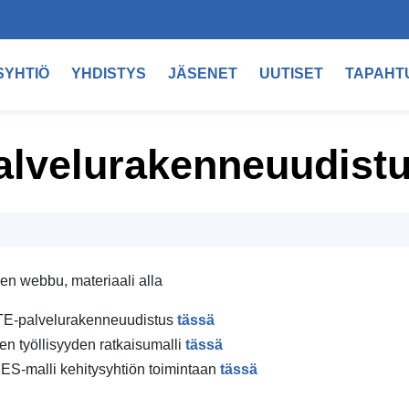
SYHTIÖ
YHDISTYS
JÄSENET
UUTISET
TAPAHT
palvelurakenneuudist
vinen webbu, materiaali alla
TE-palvelurakenneuudistus
tässä
en työllisyyden ratkaisumalli
tässä
KES-malli kehitysyhtiön toimintaan
tässä