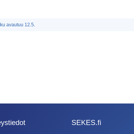
i
ku avautuu 12.5.
ystiedot
SEKES.fi