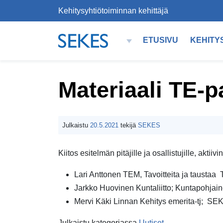
Kehitysyhtiötoiminnan kehittäjä
Siirry sisältöön
ETUSIVU
KEHITY
PÄÄVALIKKO
Materiaali TE-
Julkaistu
20.5.2021
tekijä
SEKES
Kiitos esitelmän pitäjille ja osallistujille, aktii
Lari Anttonen TEM, Tavoitteita ja taustaa
Jarkko Huovinen Kuntaliitto; Kuntapohjain
Mervi Käki Linnan Kehitys emerita-tj; SE
Julkaistu kategoriassa
Uutiset