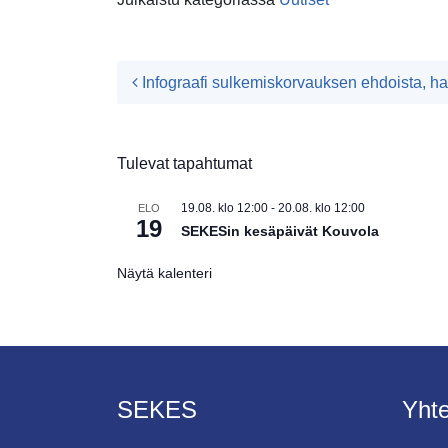
Artikkelien navigoint
Infograafi sulkemiskorvauksen ehdoista, ha
Tulevat tapahtumat
19.08. klo 12:00
-
20.08. klo 12:00
ELO
19
SEKESin kesäpäivät Kouvola
Näytä kalenteri
SEKES
Yhte