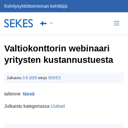
Kehitysyhtiötoiminnan kehittäjä
Siirry sisältöön
PÄÄVALIKKO
Valtiokonttorin webinaari
yritysten kustannustuesta
Julkaistu
3.8.2020
tekijä
SEKES
tallenne
tässä
Julkaistu kategoriassa
Uutiset