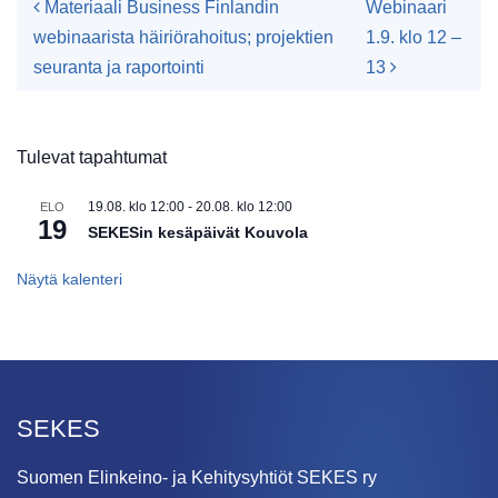
Artikkelien navigointi
Materiaali Business Finlandin
Webinaari
webinaarista häiriörahoitus; projektien
1.9. klo 12 –
seuranta ja raportointi
13
Tulevat tapahtumat
19.08. klo 12:00
-
20.08. klo 12:00
ELO
19
SEKESin kesäpäivät Kouvola
Näytä kalenteri
SEKES
Suomen Elinkeino- ja Kehitysyhtiöt SEKES ry