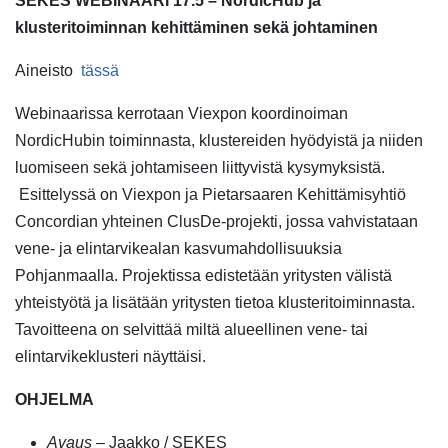
SEKES WEBINAARI 17.5 – NordicHub ja
klusteritoiminnan kehittäminen sekä johtaminen
Aineisto
tässä
Webinaarissa kerrotaan Viexpon koordinoiman
NordicHubin toiminnasta, klustereiden hyödyistä ja niiden
luomiseen sekä johtamiseen liittyvistä kysymyksistä.
Esittelyssä on Viexpon ja Pietarsaaren Kehittämisyhtiö
Concordian yhteinen ClusDe-projekti, jossa vahvistataan
vene- ja elintarvikealan kasvumahdollisuuksia
Pohjanmaalla. Projektissa edistetään yritysten välistä
yhteistyötä ja lisätään yritysten tietoa klusteritoiminnasta.
Tavoitteena on selvittää miltä alueellinen vene- tai
elintarvikeklusteri näyttäisi.
OHJELMA
Avaus
– Jaakko / SEKES