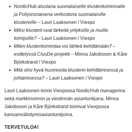
NordicHub alustana suomalaiselle klusteritoiminnalle
ja Pohjoismaisena verkostona suomalaisille
klustereille
– Lauri Laaksonen / Viexpo
Miksi klusterit ovat tärkeitä yrityksille ja muille
toimijoille?
– Lauri Laaksonen / Viexpo
Miten klusteritoimintaa voi lähteä kehittämään?
–
esittelyssä ClusDe-projekti
– Minna Jakobsson & Kåre
Björkstrand / Viexpo
Mitä olisi hyvä huomioida klusterin kehittämisessä ja
johtamisessa?
– Lauri Laaksonen / Viexpo
Lauri Laaksonen toimii Viexpossa NordicHub managerina
sekä markkinoinnin ja viestinnän asiantuntijana. Minna
Jakobsson ja Kåre Björkstrand toimivat Viexpossa
kansainvälistymisasiantuntijoina.
TERVETULOA!