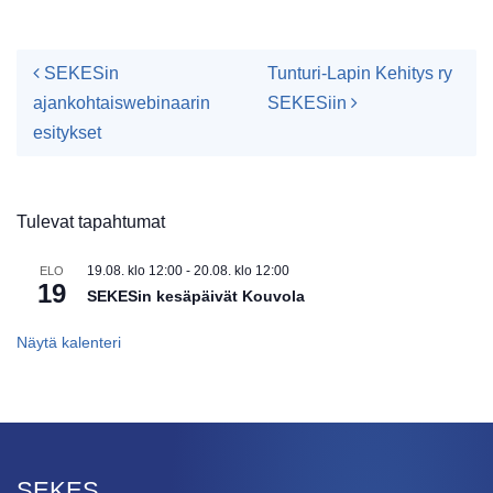
Artikkelien navigointi
SEKESin
Tunturi-Lapin Kehitys ry
ajankohtaiswebinaarin
SEKESiin
esitykset
Tulevat tapahtumat
19.08. klo 12:00
-
20.08. klo 12:00
ELO
19
SEKESin kesäpäivät Kouvola
Näytä kalenteri
SEKES