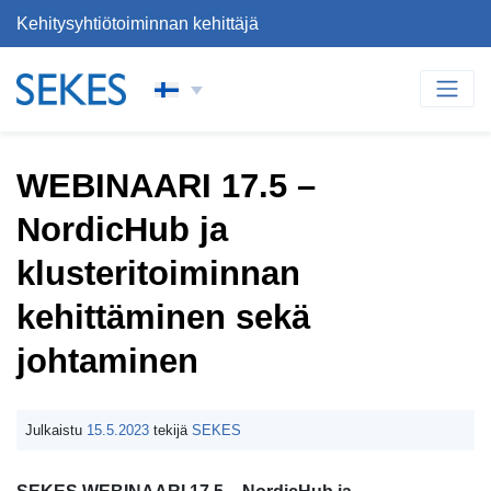
Kehitysyhtiötoiminnan kehittäjä
Siirry sisältöön
PÄÄVALIKKO
WEBINAARI 17.5 –
NordicHub ja
klusteritoiminnan
kehittäminen sekä
johtaminen
Julkaistu
15.5.2023
tekijä
SEKES