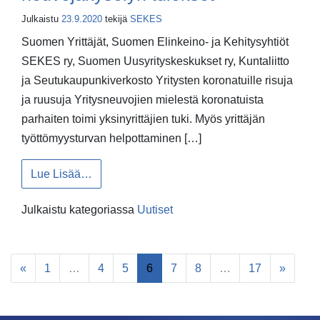
Julkaistu
23.9.2020
tekijä
SEKES
Suomen Yrittäjät, Suomen Elinkeino- ja Kehitysyhtiöt
SEKES ry, Suomen Uusyrityskeskukset ry, Kuntaliitto
ja Seutukaupunkiverkosto Yritysten koronatuille risuja
ja ruusuja Yritysneuvojien mielestä koronatuista
parhaiten toimi yksinyrittäjien tuki. Myös yrittäjän
työttömyysturvan helpottaminen […]
from Alueesi korona-apu yrittäjälle -yhteisty
Lue Lisää…
Julkaistu kategoriassa
Uutiset
Artikkeleiden navigointi
«
1
…
4
5
6
7
8
…
17
»