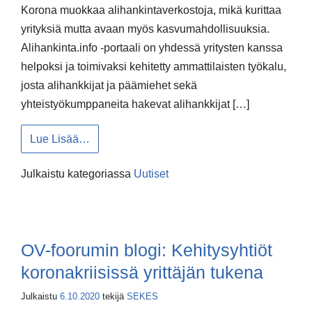
Korona muokkaa alihankintaverkostoja, mikä kurittaa
yrityksiä mutta avaan myös kasvumahdollisuuksia.
Alihankinta.info -portaali on yhdessä yritysten kanssa
helpoksi ja toimivaksi kehitetty ammattilaisten työkalu,
josta alihankkijat ja päämiehet sekä
yhteistyökumppaneita hakevat alihankkijat […]
from Alihankinnan ekosysteemi yhdessä osoi
Lue Lisää…
Julkaistu kategoriassa
Uutiset
OV-foorumin blogi: Kehitysyhtiöt
koronakriisissä yrittäjän tukena
Julkaistu
6.10.2020
tekijä
SEKES