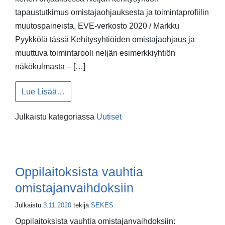
tapaustutkimus omistajaohjauksesta ja toimintaprofiilin
muutospaineista, EVE-verkosto 2020 / Markku
Pyykkölä tässä Kehitysyhtiöiden omistajaohjaus ja
muuttuva toimintarooli neljän esimerkkiyhtiön
näkökulmasta – […]
from Kuntaomisteiset kehitysyhtiöt – Mihin m
Lue Lisää…
Julkaistu kategoriassa
Uutiset
Oppilaitoksista vauhtia
omistajanvaihdoksiin
Julkaistu
3.11.2020
tekijä
SEKES
Oppilaitoksista vauhtia omistajanvaihdoksiin: