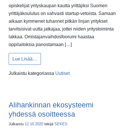
opiskelijat yrityskaupan kautta yrittäjiksi Suomen
yrittäjäkoulutus on vahvasti startup-vetoista. Samaan
aikaan kymmenet tuhannet pitkän linjan yritykset
tarvitsisivat uutta jatkajaa, jottei niiden yritystoiminta
lakkaa. Omistajanvaihdosfoorumi haastaa
oppilaitoksia panostamaan […]
from Oppilaitoksista vauhtia omistajanvaihdo
Lue Lisää…
Julkaistu kategoriassa
Uutiset
Alihankinnan ekosysteemi
yhdessä osoitteessa
Julkaistu
12.10.2020
tekijä
SEKES