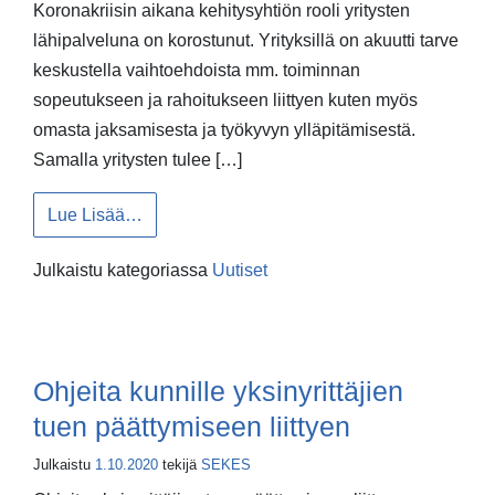
Koronakriisin aikana kehitysyhtiön rooli yritysten
lähipalveluna on korostunut. Yrityksillä on akuutti tarve
keskustella vaihtoehdoista mm. toiminnan
sopeutukseen ja rahoitukseen liittyen kuten myös
omasta jaksamisesta ja työkyvyn ylläpitämisestä.
Samalla yritysten tulee […]
from OV-foorumin blogi: Kehitysyhtiöt koronakr
Lue Lisää…
Julkaistu kategoriassa
Uutiset
Ohjeita kunnille yksinyrittäjien
tuen päättymiseen liittyen
Julkaistu
1.10.2020
tekijä
SEKES