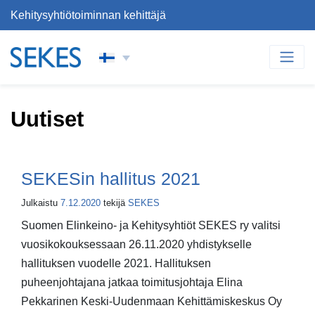
Kehitysyhtiötoiminnan kehittäjä
Siirry sisältöön
PÄÄVALIKKO
Uutiset
SEKESin hallitus 2021
Julkaistu
7.12.2020
tekijä
SEKES
Suomen Elinkeino- ja Kehitysyhtiöt SEKES ry valitsi
vuosikokouksessaan 26.11.2020 yhdistykselle
hallituksen vuodelle 2021. Hallituksen
puheenjohtajana jatkaa toimitusjohtaja Elina
Pekkarinen Keski-Uudenmaan Kehittämiskeskus Oy