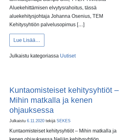
Aluekehittämisen elvytysrahoitus, tässä
aluekehitysjohtaja Johanna Osenius, TEM
Kehitysyhtiön palvelusopimus […]
from SEKES – ajankohtaiswebinaarin 26.11. m
Lue Lisää…
Julkaistu kategoriassa
Uutiset
Kuntaomisteiset kehitysyhtiöt –
Mihin matkalla ja kenen
ohjauksessa
Julkaistu
6.11.2020
tekijä
SEKES
Kuntaomisteiset kehitysyhtiöt – Mihin matkalla ja
kenen ohjauksessa Neljän kehitysyhtiön