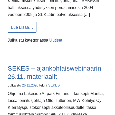
Kehittämiskeskuksen toimitusjohtajana, SEKESin
hallituksessa yhdistyksen perustamisesta 2004
vuoteen 2008 ja SEKESin palveluksessa […]
from Paavo Tikkanen SEKESin kunniajäsene
Lue Lisää…
Julkaistu kategoriassa
Uutiset
SEKES – ajankohtaiswebinaarin
26.11. materiaalit
Julkaistu
26.11.2020
tekijä
SEKES
Ohjelma Lakeside Airpark Finland – konsepti Mänttä,
tässä toimitusjohtaja Otto Huttunen, MW-Kehitys Oy
Kierrätyspuistokonsepti akkuteollisuudelle, tässä
toimitusjohtaja Sampo Siik, YTEK Ylivieska