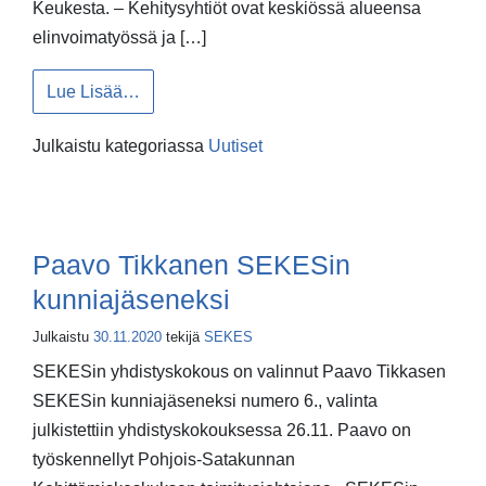
Keukesta. – Kehitysyhtiöt ovat keskiössä alueensa
elinvoimatyössä ja […]
from SEKESin hallitus 2021
Lue Lisää…
Julkaistu kategoriassa
Uutiset
Paavo Tikkanen SEKESin
kunniajäseneksi
Julkaistu
30.11.2020
tekijä
SEKES
SEKESin yhdistyskokous on valinnut Paavo Tikkasen
SEKESin kunniajäseneksi numero 6., valinta
julkistettiin yhdistyskokouksessa 26.11. Paavo on
työskennellyt Pohjois-Satakunnan