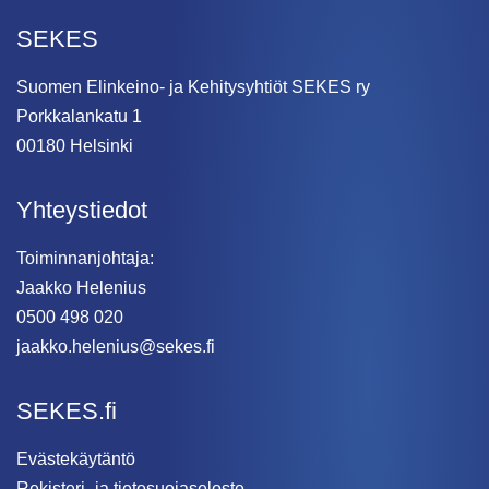
SEKES
Suomen Elinkeino- ja Kehitysyhtiöt SEKES ry
Porkkalankatu 1
00180 Helsinki
Yhteystiedot
Toiminnanjohtaja:
Jaakko Helenius
0500 498 020
jaakko.helenius@sekes.fi
SEKES.fi
Evästekäytäntö
Rekisteri- ja tietosuojaseloste