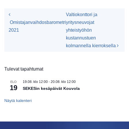
Artikkelien navigointi
Valtiokonttori ja
Omistajanvaihdosbarometri
yritysneuvojat
2021
yhteistyöhön
kustannustuen
kolmannella kierroksella
Tulevat tapahtumat
19.08. klo 12:00
-
20.08. klo 12:00
ELO
19
SEKESin kesäpäivät Kouvola
Näytä kalenteri