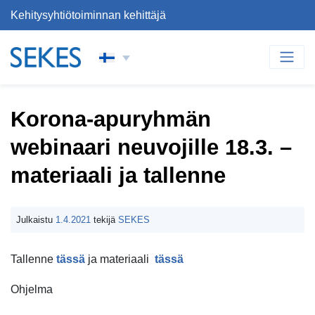
Kehitysyhtiötoiminnan kehittäjä
Siirry sisältöön
PÄÄVALIKKO
Korona-apuryhmän
webinaari neuvojille 18.3. –
materiaali ja tallenne
Julkaistu
1.4.2021
tekijä
SEKES
Tallenne
tässä
ja materiaali
tässä
Ohjelma