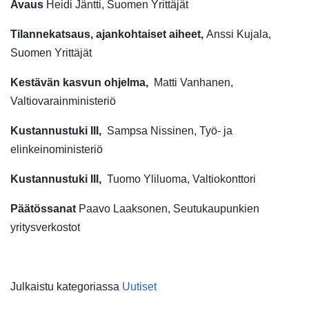
Avaus
Heidi Jäntti, Suomen Yrittäjät
Tilannekatsaus, ajankohtaiset aiheet,
Anssi Kujala,
Suomen Yrittäjät
Kestävän kasvun ohjelma,
Matti Vanhanen,
Valtiovarainministeriö
Kustannustuki III,
Sampsa Nissinen, Työ- ja
elinkeinoministeriö
Kustannustuki III,
Tuomo Yliluoma, Valtiokonttori
Päätössanat
Paavo Laaksonen, Seutukaupunkien
yritysverkostot
Julkaistu kategoriassa
Uutiset