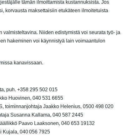
estäjälle tämän ilmoittamista kustannuksista. Jos
, korvausta maksettaisiin etukäteen ilmoitetuista
 valmisteltavina. Niiden edistymistä voi seurata työ- ja
kien hakeminen voi käynnistyä lain voimaantulon
 omissa kanavissaan.
ta
,
puh.
+358 295 502 015
kko Huovinen
, 040 531
6655
S, toiminnanjohtaja Jaakko Helenius, 0500 498 020
ohtaja Susanna
Kallama
, 040 587 2445
ipäällikkö Paavo Laaksonen, 040 653 19132
i
Kujala
,
040 056 7925