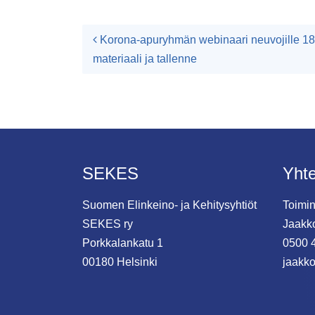
Artikkelien navigoint
Korona-apuryhmän webinaari neuvojille 18.
materiaali ja tallenne
SEKES
Yhte
Suomen Elinkeino- ja Kehitysyhtiöt
Toimin
SEKES ry
Jaakk
Porkkalankatu 1
0500 
00180 Helsinki
jaakko