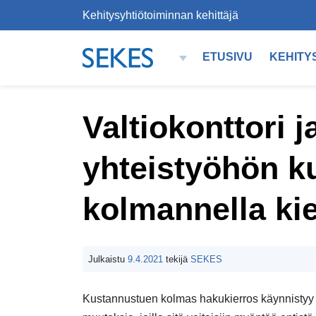
Kehitysyhtiötoiminnan kehittäjä
Siirry sisältöön
ETUSIVU
KEHITY
PÄÄVALIKKO
Valtiokonttori j
yhteistyöhön k
kolmannella kie
Julkaistu
9.4.2021
tekijä
SEKES
Kustannustuen kolmas hakukierros käynnistyy