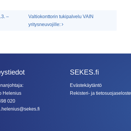
i
3. –
Valtiokonttorin tukipalvelu VAIN
yritysneuvojille:
ystiedot
SEKES.fi
nanjohtaja:
Evästekäytäntö
o Helenius
Rekisteri- ja tietosuojaseloste
498 020
.helenius@sekes.fi