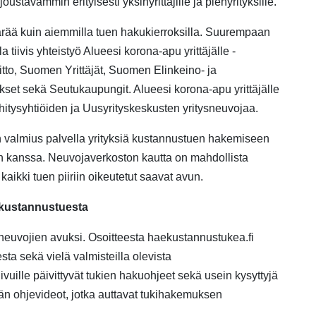
joustavammin erityisesti yksinyrittäjille ja pienyrityksille.
ää kuin aiemmilla tuen hakukierroksilla. Suurempaan
lla
tiivis yhteistyö Alueesi korona-apu yrittäjälle -
itto, Suomen Yrittäjät, Suomen Elinkeino- ja
et sekä Seutukaupungit. Alueesi korona-apu yrittäjälle
hitysyhtiöiden ja Uusyrityskeskusten yritysneuvoj
aa.
n valmius palvella yrityksiä kustannustuen hakemiseen
in kanssa. Neuvojaverkoston kautta on mahdollista
 kaikki tuen piiriin oikeutetut saavat avun.
a kustannustuesta
tysneuvojien avuksi. Osoitteesta haekustannustukea.fi
sta sekä vielä valmisteilla olevista
uille päivittyvät tukien hakuohjeet sekä usein kysyttyjä
ätään ohjevideot, jotka auttavat tukihakemuksen