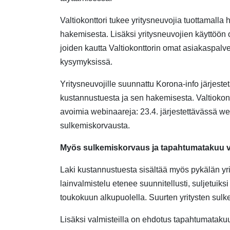
Valtiokonttori tukee yritysneuvojia tuottamalla
hakemisesta. Lisäksi yritysneuvojien käyttöön
joiden kautta Valtiokonttorin omat asiakaspalvel
kysymyksissä.
Yritysneuvojille suunnat
tu
Korona-info
järjeste
kustannustuesta ja sen hakemisesta.
Valtiokont
avoimia
webinaareja
:
23
.4. järjestettävässä
we
sulkemiskorvausta
.
Myös sulkemiskorvaus ja tapahtumatakuu va
Laki kustannustuesta sisältää myös pykälän yri
lainvalmistelu etenee suunnitellusti, suljetuiksi
toukokuun alkupuolella. Suurten yritysten sulk
Lisäksi valmisteilla on ehdotus tapahtumataku