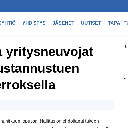
SYHTIÖ
YHDISTYS
JÄSENET
UUTISET
TAPAHT
Tu
a yritysneuvojat
ustannustuen
Nä
rroksella
 huhtikuun lopussa.
Hallitus on ehdottanut tukeen