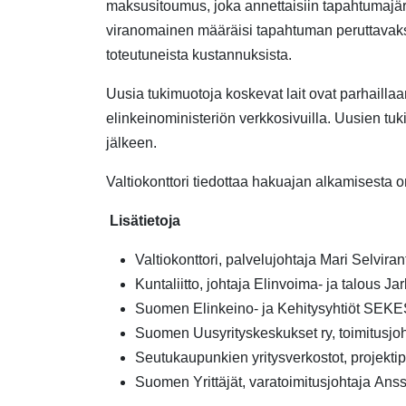
maksusitoumus, joka annettaisiin tapahtumajärj
viranomainen määräisi tapahtuman peruttavaksi
toteutuneista kustannuksista.
Uusia tukimuotoja koskevat lait ovat parhaillaan
elinkeinoministeriön verkkosivuilla. Uusien tu
jälkeen.
Valtiokonttori tiedottaa hakuajan alkamisesta
Lisätietoja
Valtiokonttori,
p
alvelujohtaja Mari
Selviran
Kuntaliitto, johtaja
Elinvoima- ja talous
Jar
Suomen Elinkeino- ja Kehitysyhtiöt SEKE
Suomen Uusyrityskeskukset
ry
, toimitusj
Seutukaupunkien yritysverkostot, projekt
Suomen Yrittäjät,
varatoimitusjohtaja
Anss