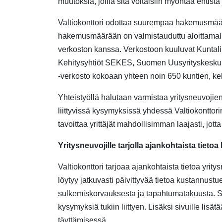
muutoksia, joilla sitä voitaisiin myöntää entistä 
Valtiokonttori odottaa suurempaa hakemusmäär
hakemusmäärään on valmistauduttu aloittama
verkoston
kanssa
.
Verkostoon kuuluvat Kuntali
Kehitysyhtiöt SEKES, Suomen Uusyrityskeskuks
-verkosto kokoaan yhteen noin 650
kuntien, ke
Yhteistyöllä
halutaan varmistaa yritysneuvojie
liittyvissä kysymyksissä yh
dessä
Valtiokonttor
tavoittaa yrittäjät mahdollisimman laajasti, jotta
Yritysneuvojille tarjolla ajankohtaista tieto
Valtiokonttori tarjoaa ajankohtaista tietoa yri
löytyy jatkuvasti päivittyvää tietoa kustannustue
sulkemiskorvauksesta ja tapahtumatakuusta. Siv
kysymyksiä tukiin liittyen. Lisäksi sivuille lis
täyttämisessä.